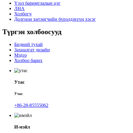
Үзэл баримтлалын цэг
ЛНА
Холбогч
Долгион хөтлөгчийн бүрэлдэхүүн хэсэг
Түргэн холбоосууд
Бидний тухай
Захиалгат дизайн
Мэдээ
Холбоо барих
Утас
Утас
+86-28-85555062
И-мэйл