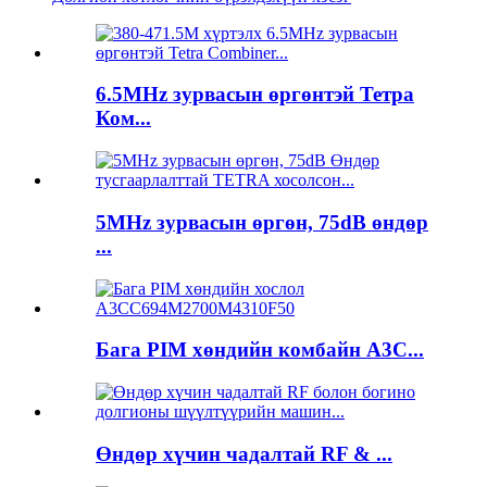
6.5MHz зурвасын өргөнтэй Тетра
Ком...
5MHz зурвасын өргөн, 75dB өндөр
...
Бага PIM хөндийн комбайн A3C...
Өндөр хүчин чадалтай RF & ...