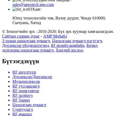
sales@apextech-mw.com
Хаяг:
Юэхү технологийн төв, Вухоу дүүрэг, Ченду 610000,
Сычуань, Хятад
© Зохиогчийн эрх - 2010-2026: Бүх эрх хуулиар хамгаалагдсан.
Сайтын газрын зураг
-
AMP Мобайл
3 талын цахилгаан хуваагч
,
Цахилгаан хуваагч нэгтгэгч
,
Дуплексор үйлдвэрлэгчид
,
Rf эрлийз комбайн
,
Бичил
долгионы цахилгаан хуваагч
,
Хөндий хослол
,
Бүтээгдэхүүн
RF шүүлтүүр
Дуплексор/Диплексор
Мультиплексор
RF тусгаарлагч
RF циркулятор
RF холбогч
RF Tapper
Цахилгаан хуваагч
Сулруулагч
RF ачаалал