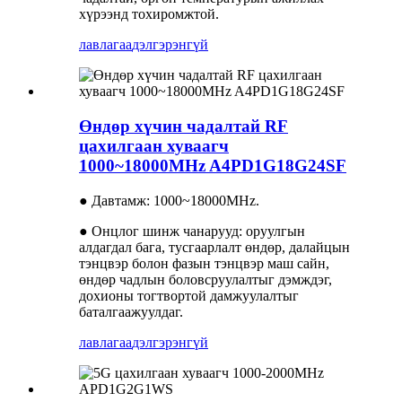
хүрээнд тохиромжтой.
лавлагаа
дэлгэрэнгүй
Өндөр хүчин чадалтай RF
цахилгаан хуваагч
1000~18000MHz A4PD1G18G24SF
● Давтамж: 1000~18000MHz.
● Онцлог шинж чанарууд: оруулгын
алдагдал бага, тусгаарлалт өндөр, далайцын
тэнцвэр болон фазын тэнцвэр маш сайн,
өндөр чадлын боловсруулалтыг дэмждэг,
дохионы тогтвортой дамжуулалтыг
баталгаажуулдаг.
лавлагаа
дэлгэрэнгүй