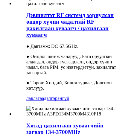
Дэвшилтэт RF системд зориулсан
өндөр хүчин чадалтай RF
цахилгаан хуваагч / цахилгаан
хуваагч
● Давтамж: DC-67.5GHz.
● Онцлог шинж чанарууд: Бага оруулгын
алдагдал, өндөр тусгаарлалт, өндөр хүчин
чадал, бага PIM, ус нэвтэрдэггүй, захиалгат
загвартай.
● Төрөл: Хөндий, Бичил зурвас, Долгион
хөтлүүр.
лавлагаа
дэлгэрэнгүй
Хятад цахилгаан хуваагчийн
загвар 134-3700MHz