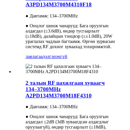
A3PD134M3700M4310F18
● Давтамж: 134–3700MHz
● Онцлог шинж чанарууд: Бага оруулгын
алдагдал (≤3.6dB), өндөр тусгаарлалт
(≥18dB), далайцын тэнцвэр (≤±1.0dB), 20W
урагшлах чадлын багтаамж. Өргөн зурвасын
системд RF дохиог хуваахад тохиромжтой.
лавлагаа
дэлгэрэнгүй
2 талын RF цахилгаан хуваагч
134–3700MHz
A2PD134M3700M18F4310
● Давтамж: 134–3700MHz
● Онцлог шинж чанарууд: Бага оруулгын
алдагдал ≤2dB (3dB хуваагдсан алдагдлыг
оруулаагүй), өндөр тусгаарлалт (≥18dB),