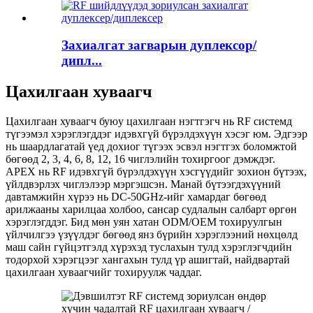
Захиалгат загварын дуплексор/
дипл...
Цахилгаан хуваагч
Цахилгаан хуваагч буюу цахилгаан нэгтгэгч нь RF системд
түгээмэл хэрэглэгддэг идэвхгүй бүрэлдэхүүн хэсэг юм. Эдгээр
нь шаардлагатай үед дохиог түгээх эсвэл нэгтгэх боломжтой
бөгөөд 2, 3, 4, 6, 8, 12, 16 чиглэлийн тохиргоог дэмждэг.
APEX нь RF идэвхгүй бүрэлдэхүүн хэсгүүдийг зохион бүтээх,
үйлдвэрлэх чиглэлээр мэргэшсэн. Манай бүтээгдэхүүний
давтамжийн хүрээ нь DC-50GHz-ийг хамардаг бөгөөд
арилжааны харилцаа холбоо, сансар судлалын салбарт өргөн
хэрэглэгддэг. Бид мөн уян хатан ODM/OEM тохируулгын
үйлчилгээ үзүүлдэг бөгөөд янз бүрийн хэрэглээний нөхцөлд
маш сайн гүйцэтгэлд хүрэхэд туслахын тулд хэрэглэгчдийн
тодорхой хэрэгцээг хангахын тулд үр ашигтай, найдвартай
цахилгаан хуваагчийг тохируулж чаддаг.