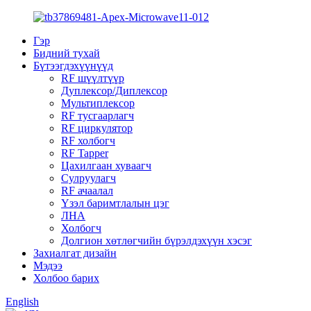
Гэр
Бидний тухай
Бүтээгдэхүүнүүд
RF шүүлтүүр
Дуплексор/Диплексор
Мультиплексор
RF тусгаарлагч
RF циркулятор
RF холбогч
RF Tapper
Цахилгаан хуваагч
Сулруулагч
RF ачаалал
Үзэл баримтлалын цэг
ЛНА
Холбогч
Долгион хөтлөгчийн бүрэлдэхүүн хэсэг
Захиалгат дизайн
Мэдээ
Холбоо барих
English