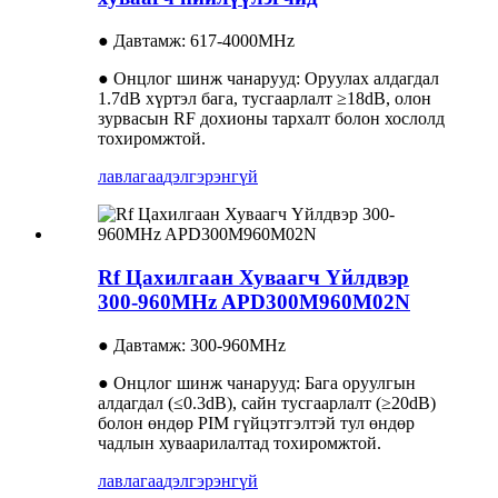
● Давтамж: 617-4000MHz
● Онцлог шинж чанарууд: Оруулах алдагдал
1.7dB хүртэл бага, тусгаарлалт ≥18dB, олон
зурвасын RF дохионы тархалт болон хослолд
тохиромжтой.
лавлагаа
дэлгэрэнгүй
Rf Цахилгаан Хуваагч Үйлдвэр
300-960MHz APD300M960M02N
● Давтамж: 300-960MHz
● Онцлог шинж чанарууд: Бага оруулгын
алдагдал (≤0.3dB), сайн тусгаарлалт (≥20dB)
болон өндөр PIM гүйцэтгэлтэй тул өндөр
чадлын хуваарилалтад тохиромжтой.
лавлагаа
дэлгэрэнгүй