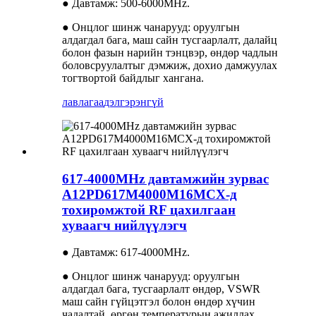
● Давтамж: 500-6000MHz.
● Онцлог шинж чанарууд: оруулгын
алдагдал бага, маш сайн тусгаарлалт, далайц
болон фазын нарийн тэнцвэр, өндөр чадлын
боловсруулалтыг дэмжиж, дохио дамжуулах
тогтвортой байдлыг хангана.
лавлагаа
дэлгэрэнгүй
617-4000MHz давтамжийн зурвас
A12PD617M4000M16MCX-д
тохиромжтой RF цахилгаан
хуваагч нийлүүлэгч
● Давтамж: 617-4000MHz.
● Онцлог шинж чанарууд: оруулгын
алдагдал бага, тусгаарлалт өндөр, VSWR
маш сайн гүйцэтгэл болон өндөр хүчин
чадалтай, өргөн температурын ажиллах