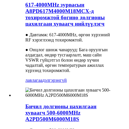
617-4000MHz зурвасын
A8PD617M4000M18MCX-д
тохиромжтой богино долгионы
цахилгаан хуваагч нийлүүлэгч
● Давтамж: 617-4000MHz, өргөн хүрээний
RF хэрэглээнд тохиромжтой.
● Онцлог шинж чанарууд: Бага оруулгын
алдагдал, өндөр тусгаарлалт, маш сайн
VSWR гүйцэтгэл болон өндөр хүчин
чадалтай, өргөн температурын ажиллах
хүрээнд тохиромжтой.
лавлагаа
дэлгэрэнгүй
Бичил долгионы цахилгаан
хуваагч 500-6000MHz
A2PD500M6000M18S