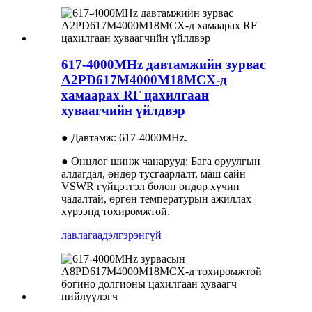
617-4000MHz давтамжийн зурвас
A2PD617M4000M18MCX-д
хамаарах RF цахилгаан
хуваагчийн үйлдвэр
● Давтамж: 617-4000MHz.
● Онцлог шинж чанарууд: Бага оруулгын
алдагдал, өндөр тусгаарлалт, маш сайн
VSWR гүйцэтгэл болон өндөр хүчин
чадалтай, өргөн температурын ажиллах
хүрээнд тохиромжтой.
лавлагаа
дэлгэрэнгүй