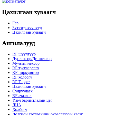
Каталог
Цахилгаан хуваагч
Гэр
Бүтээгдэхүүнүүд
Цахилгаан хуваагч
Ангилалууд
RF шүүлтүүр
Дуплексор/Диплексор
Мультиплексор
RF тусгаарлагч
RF циркулятор
RF холбогч
RF Tapper
Цахилгаан хуваагч
Сулруулагч
RF ачаалал
Үзэл баримтлалын цэг
ЛНА
Холбогч
Долгион хөтлөгчийн бүрэлдэхүүн хэсэг