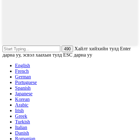
Хайлт хийхийн тулд Enter
дарна уу, эсвэл хаахын тулд ESC дарна уу
English
French
German
Portuguese
Spanish
Japanese
Korean
Arabic
Irish
Greek
Turkish
Italian
Danish
Romanian