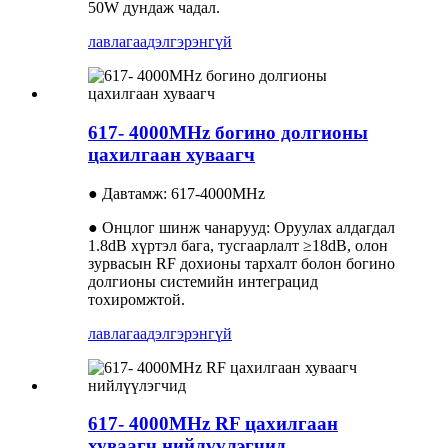
50W дундаж чадал.
лавлагаа
дэлгэрэнгүй
617- 4000MHz богино долгионы
цахилгаан хуваагч
● Давтамж: 617-4000MHz
● Онцлог шинж чанарууд: Оруулах алдагдал
1.8dB хүртэл бага, тусгаарлалт ≥18dB, олон
зурвасын RF дохионы тархалт болон богино
долгионы системийн интеграцид
тохиромжтой.
лавлагаа
дэлгэрэнгүй
617- 4000MHz RF цахилгаан
хуваагч нийлүүлэгчид