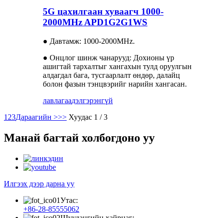
5G цахилгаан хуваагч 1000-
2000MHz APD1G2G1WS
● Давтамж: 1000-2000MHz.
● Онцлог шинж чанарууд: Дохионы үр
ашигтай тархалтыг хангахын тулд оруулгын
алдагдал бага, тусгаарлалт өндөр, далайц
болон фазын тэнцвэрийг нарийн хангасан.
лавлагаа
дэлгэрэнгүй
1
2
3
Дараагийн >
>>
Хуудас 1 / 3
Манай багтай холбогдоно уу
Илгээх дээр дарна уу
Утас:
+86-28-85555062
Шуудангийн хайрцаг: